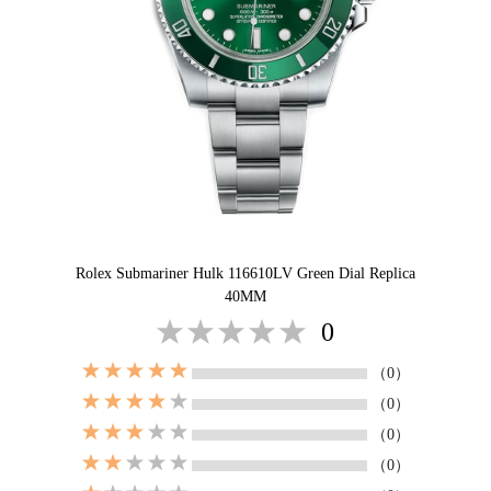
Rolex Submariner Hulk 116610LV Green Dial Replica
40MM
0
（0）
（0）
（0）
（0）