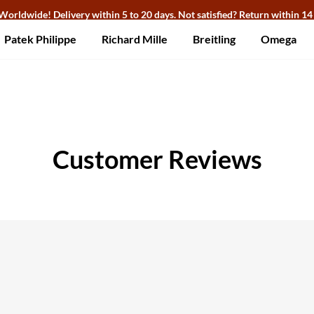
Worldwide! Delivery within 5 to 20 days. Not satisfied? Return within 14
Patek Philippe
Richard Mille
Breitling
Omega
Customer Reviews