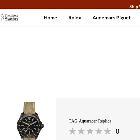
Ship 
Home
Rolex
Audemars Piguet
About Us
Contact Us
Customer Reviews
TAG Aquaracer Replica
0