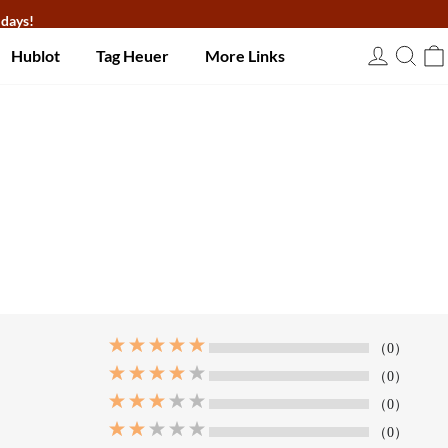
 days!
Hublot
Tag Heuer
More Links
USD
（0）
（0）
（0）
（0）