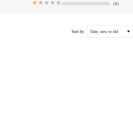
（0）
Sort by